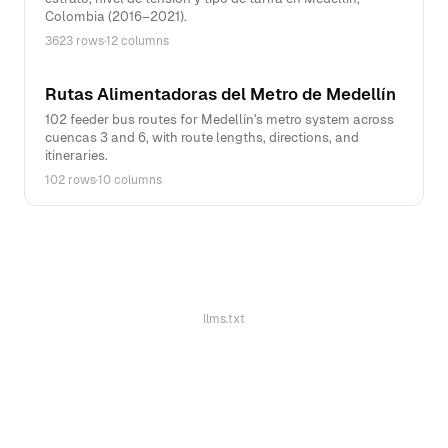
Colombia (2016–2021).
3623 rows
·
12 columns
Rutas Alimentadoras del Metro de Medellín
102 feeder bus routes for Medellín's metro system across
cuencas 3 and 6, with route lengths, directions, and
itineraries.
102 rows
·
10 columns
llms.txt