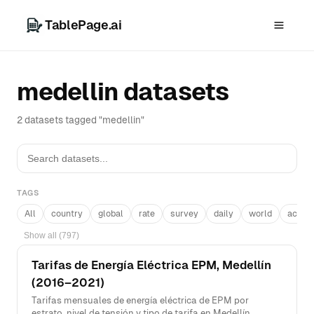
TablePage.ai
medellin datasets
2 datasets tagged "medellin"
TAGS
All
country
global
rate
survey
daily
world
acros
Show all (797)
Tarifas de Energía Eléctrica EPM, Medellín
(2016–2021)
Tarifas mensuales de energía eléctrica de EPM por
estrato, nivel de tensión y tipo de tarifa en Medellín,