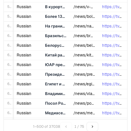
58
Russian
В курортных зонах Казахстана построят три новых аэропорта
/news/v-kurortnykh-zonakh-kazakhstana-postroyat-tri-novykh-aeroporta/
https://tvbrics.com/news/v-kurortnykh...
59
Russian
Более 130 экспертов обсудят русский язык и литературу на международной конференции в Индии
/news/bolee-100-ekspertov-obsudyat-russkiy-yazyk-i-literaturu-na-mezhdunarodnoy-konferentsii-v-indii/
https://tvbrics.com/news/bolee-100-ek...
60
Russian
На границе России и Китая пройдет фестиваль зимних видов спорта
/news/na-granitse-rossii-i-kitaya-proydet-festival-zimnikh-vidov-sporta/
https://tvbrics.com/news/na-granitse-...
61
Russian
Бразильский банк развития увеличил финансирование агросектора страны на 26% в 2024 году
/news/brazilskiy-bank-razvitiya-uvelichil-finansirovanie-agrosektora-strany-na-26-v-2024-godu/
https://tvbrics.com/news/brazilskiy-b...
62
Russian
Белоруссия и Вьетнам вводят безвизовый режим
/news/belorussiya-i-vetnam-vvodyat-bezvizovyy-rezhim/
https://tvbrics.com/news/belorussiya-...
63
Russian
Китай развивает медиакоммуникации со странами БРИКС через сеть TV BRICS
/news/kitay-razvivaet-mediakommunikatsii-so-stranami-briks-cherez-set-tv-brics/
https://tvbrics.com/news/kitay-razviv...
64
Russian
ЮАР представила приоритеты председательства в G20 на Всемирном экономическом форуме
/news/yuar-predstavila-prioritety-predsedatelstva-v-g20-na-vsemirnom-ekonomicheskom-forume/
https://tvbrics.com/news/yuar-predsta...
65
Russian
Президенты Египта и России обсудили создание российской промзоны в районе Суэцкого канала
/news/prezidenty-egipta-i-rossii-obsudili-sozdanie-rossiyskoy-promzony-v-rayone-suetskogo-kanala/
https://tvbrics.com/news/prezidenty-e...
66
Russian
Египет и Нигерия намерены вывести отношения на уровень всеобъемлющего партнерства
/news/egipet-i-nigeriya-vyveli-otnosheniya-na-uroven-vseobemlyushchego-partnerstva/
https://tvbrics.com/news/egipet-i-nig...
67
Russian
Владимир Путин и Си Цзиньпин подвели итоги сотрудничества России и Китая за 2024 год
/news/vladimir-putin-i-si-tszinpin-podveli-itogi-sotrudnichestva-rossii-i-kitaya-za-2024-god/
https://tvbrics.com/news/vladimir-put...
68
Russian
Посол России в Индонезии заявил о возможном переходе на нацвалюты в расчетах между странами
/news/posol-rossii-v-indonezii-zayavil-o-vozmozhnom-perekhode-na-natsvalyuty-v-raschetakh-mezhdu-stranami/
https://tvbrics.com/news/posol-rossii...
69
Russian
Медиасеть TV BRICS усиливает информационное присутствие в странах арабского мира
/news/mediaset-tv-brics-usilivaet-informatsionnoe-prisutstvie-v-stranakh-arabskogo-mira/
https://tvbrics.com/news/mediaset-tv-...
70
Russian
Китай анонсировал создание Центра глобального Юга для поддержки развития Африки
/news/kitay-anonsiroval-sozdanie-tsentra-globalnogo-yuga-dlya-podderzhki-razvitiya-afriki/
https://tvbrics.com/news/kitay-anonsi...
1–500 of 37038
1 / 75