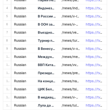
3
Russian
Параатлеты из ОАЭ выиграли 44 медали на международном турнире в Шардже
/news/paraatlety-iz-oae-vyigrali-44-medali-na-mezhdunarodnom-turnire-v-shardzhe/
https://tvbrics.com/news/paraatlety-i...
4
Russian
Индонезийский министр рассказала о стремлении страны стать лидером в сфере ИИ в Юго-Восточной Азии
/news/indoneziyskiy-ministr-rasskazala-o-stremlenii-strany-stat-liderom-v-sfere-ii-v-yugo-vostochnoy-azii/
https://tvbrics.com/news/indoneziyski...
5
Russian
В России создали центр развития мРНК-технологий для разработки инновационных лекарств
/news/v-rossii-sozdali-tsentr-razvitiya-mrnk-tekhnologiy-dlya-razrabotki-innovatsionnykh-lekarstv/
https://tvbrics.com/news/v-rossii-soz...
6
Russian
В ООН заявили о перспективах Эфиопии стать ведущим экспортером продовольствия
/news/v-oon-zayavili-o-perspektivakh-efiopii-stat-vedushchim-eksporterom-prodovolstviya/
https://tvbrics.com/news/v-oon-zayavi...
7
Russian
Въездной турпоток в ЮАР вырос на 5,1% в 2024 году
/news/vezdnoy-turpotok-v-yuar-vyros-na-5-1-v-2024-godu/
https://tvbrics.com/news/vezdnoy-turp...
8
Russian
Турнир по джиу-джитсу собрал участников со всего мира в Москве
/news/turnir-po-dzhiu-dzhitsu-sobral-uchastnikov-so-vsego-mira-v-moskve/
https://tvbrics.com/news/turnir-po-dz...
9
Russian
В Венесуэле запустили образовательную программу по изучению истории и культуры Египта
/news/v-venesuele-zapustili-obrazovatelnuyu-programmu-po-izucheniyu-istorii-i-kultury-egipta/
https://tvbrics.com/news/v-venesuele-...
10
Russian
Международная антарктическая кругосветная экспедиция завершилась в Бразилии
/news/mezhdunarodnaya-antarkticheskaya-krugosvetnaya-ekspeditsiya-zavershilas-v-brazilii/
https://tvbrics.com/news/mezhdunarodn...
11
Russian
ВВП Китая вырос на 5% в 2024 году
/news/vvp-kitaya-vyros-na-5-v-2024-godu/
https://tvbrics.com/news/vvp-kitaya-v...
12
Russian
Президент Индии подчеркнула особый характер партнерства между Нью-Дели и Москвой
/news/prezident-indii-podcherknula-osobyy-kharakter-partnerstva-mezhdu-nyu-deli-i-moskvoy/
https://tvbrics.com/news/prezident-in...
13
Russian
На концерте в Москве прозвучали древние иранские инструменты
/news/na-kontserte-v-moskve-prozvuchali-drevnie-iranskie-instrumenty/
https://tvbrics.com/news/na-kontserte...
14
Russian
ЦИК Белоруссии официально утвердил победу Александра Лукашенко на выборах президента
/news/tsik-belorussii-ofitsialno-utverdil-pobedu-aleksandra-lukashenko-na-vyborakh-prezidenta/
https://tvbrics.com/news/tsik-belorus...
15
Russian
В медиацентре БРИКС+ по случаю празднования китайского Нового года показали мультфильм
/news/v-mediatsentre-briks-po-sluchayu-prazdnovaniya-kitayskogo-novogo-goda-pokazali-multfilm/
https://tvbrics.com/news/v-mediatsent...
16
Russian
Лула да Силва отметил важность проведения в Бразилии саммита БРИКС и конференции ООН по климату
/news/lula-da-silva-otmetil-vazhnost-provedeniya-v-brazilii-sammita-briks-i-konferentsii-oon-po-klimatu/
https://tvbrics.com/news/lula-da-silv...