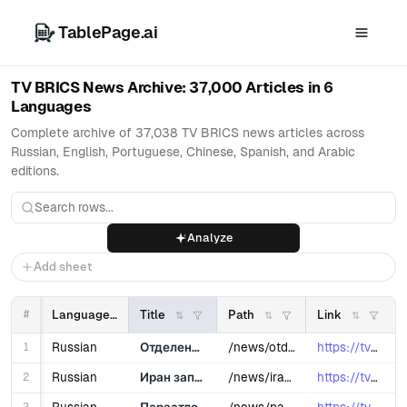
TablePage.ai
TV BRICS News Archive: 37,000 Articles in 6
Languages
Complete archive of 37,038 TV BRICS news articles across
Russian, English, Portuguese, Chinese, Spanish, and Arabic
editions.
Analyze
Add sheet
#
Language
Title
Path
Link
1
Russian
Отделение ФАО для связи с РФ подвело итоги 10-летней работы
/news/otdelenie-fao-dlya-svyazi-s-rf-podvelo-itogi-10-letney-raboty/
https://tvbrics.com/news/otdelenie-fa...
2
Russian
Иран запустил первую в исламском мире платформу для научного обмена
/news/iran-zapustil-pervuyu-v-islamskom-mire-platformu-dlya-nauchnogo-obmena/
https://tvbrics.com/news/iran-zapusti...