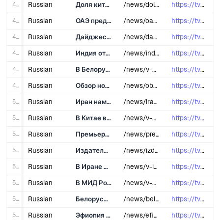
44
Russian
Доля китайских автомобилей на рынке ЮАР выросла на 30%
/news/dolya-kitayskikh-avtomobiley-na-rynke-yuar-vyrosla-na-30/
https://tvbrics.com/news/dolya-kitays...
45
Russian
ОАЭ представили проект высокоскоростного поезда, соединяющего Абу-Даби и Дубай
/news/oae-predstavili-proekt-vysokoskorostnogo-poezda-soedinyayushchego-abu-dabi-i-dubay/
https://tvbrics.com/news/oae-predstav...
46
Russian
Дайджест основных новостей стран БРИКС за прошедшую неделю
/news/daydzhest-osnovnykh-novostey-stran-briks-za-proshedshuyu-nedelyu-26-01-25/
https://tvbrics.com/news/daydzhest-os...
47
Russian
Индия отмечает День Республики
/news/indiya-otmechaet-den-respubliki-2/
https://tvbrics.com/news/indiya-otmec...
48
Russian
В Белоруссии стартовал основной день голосования на выборах президента
/news/v-belorussii-startoval-osnovnoy-den-golosovaniya-na-vyborakh-prezidenta/
https://tvbrics.com/news/v-belorussii...
49
Russian
Обзор новостей TV BRICS в зарубежных медиа
/news/obzor-novostey-tv-brics-v-zarubezhnykh-media-25-01-25/
https://tvbrics.com/news/obzor-novost...
50
Russian
Иран намерен развивать культурно-познавательный и медицинский туризм
/news/iran-nameren-razvivat-kulturno-poznavatelnyy-i-meditsinskiy-turizm/
https://tvbrics.com/news/iran-nameren...
51
Russian
В Китае в 2024 году запустили более 60 тысяч проектов реновации
/news/v-kitae-v-2024-godu-zapustili-bolee-60-tysyach-proektov-renovatsii/
https://tvbrics.com/news/v-kitae-v-20...
52
Russian
Премьерный фильм TV BRICS о добыче золота на Урале представлен профессионалам отрасли в Екатеринбурге
/news/premernyy-film-tv-brics-o-dobyche-zolota-na-urale-predstavlen-professionalam-otrasli-v-ekaterinburge/
https://tvbrics.com/news/premernyy-fi...
53
Russian
Издательства из 80 стран принимают участие в Каирской международной книжной ярмарке
/news/izdatelstva-iz-80-stran-prinimayut-uchastie-v-kairskoy-mezhdunarodnoy-knizhnoy-yarmarke/
https://tvbrics.com/news/izdatelstva-...
54
Russian
В Иране представили умную одежду для пожарных
/news/v-irane-predstavili-umnuyu-odezhdu-dlya-pozharnykh/
https://tvbrics.com/news/v-irane-pred...
55
Russian
В МИД России заявили о поддержке стремления Азербайджана к сотрудничеству с БРИКС
/news/v-mid-rossii-zayavili-o-podderzhke-stremleniya-azerbaydzhana-k-sotrudnichestvu-s-briks/
https://tvbrics.com/news/v-mid-rossii...
56
Russian
Белоруссия намерена присоединиться к Новому банку развития БРИКС
/news/belorussiya-namerena-prisoedinitsya-k-novomu-banku-razvitiya-briks/
https://tvbrics.com/news/belorussiya-...
57
Russian
Эфиопия заработала 1,5 млрд долларов США на экспорте золота за шесть месяцев
/news/efiopiya-zarabotala-rekordnye-1-5-mlrd-dollarov-ssha-na-eksporte-zolota-za-shest-mesyatsev/
https://tvbrics.com/news/efiopiya-zar...