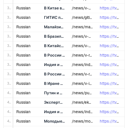
31
Russian
В Китае встретили Новый год по лунному календарю
/news/v-kitae-vstretili-novyy-god-po-lunnomu-kalendaryu/
https://tvbrics.com/news/v-kitae-vstr...
32
Russian
ГИТИС посвятил новый номер «Театрального журнала» детскому театру
/news/gitis-posvyatil-novyy-nomer-teatralnogo-zhurnala-detskomu-teatru/
https://tvbrics.com/news/gitis-posvya...
33
Russian
Малайзия планирует расширить торговое сотрудничество со странами БРИКС в 2025 году
/news/malayziya-planiruet-rasshirit-torgovoe-sotrudnichestvo-so-stranami-briks-v-2025-godu/
https://tvbrics.com/news/malayziya-pl...
34
Russian
В Бразилии создадут женский симфонический оркестр БРИКС
/news/v-brazilii-sozdadut-zhenskiy-simfonicheskiy-orkestr-briks/
https://tvbrics.com/news/v-brazilii-s...
35
Russian
В Китайском культурном центре в Москве отметили Праздник весны
/news/v-kitayskom-kulturnom-tsentre-v-moskve-otmetili-prazdnik-vesny/
https://tvbrics.com/news/v-kitayskom-...
36
Russian
В России наградили 10 победителей Премии молодых лидеров БРИКС и ШОС
/news/v-rossii-nagradili-10-pobediteley-premii-molodykh-liderov-briks-i-shos/
https://tvbrics.com/news/v-rossii-nag...
37
Russian
Индия и Китай договорились о возобновлении прямых авиарейсов
/news/indiya-i-kitay-dogovorilis-o-vozobnovlenii-pryamykh-aviareysov/
https://tvbrics.com/news/indiya-i-kit...
38
Russian
В России выйдет юбилейный публицистический цикл о всемирно известных авторах-международниках издания «За рубежом»
/news/v-rossii-vyydet-yubileynyy-publitsisticheskiy-tsikl-o-vsemirno-izvestnykh-avtorakh-mezhdunarodnikakh/
https://tvbrics.com/news/v-rossii-vyy...
39
Russian
В Иране откроют первый в стране парк искусственного интеллекта
/news/v-irane-otkroyut-pervyy-v-strane-park-iskusstvennogo-intellekta/
https://tvbrics.com/news/v-irane-otkr...
40
Russian
Путин и Лула да Силва наметили вектор развития российско-бразильского сотрудничества
/news/putin-i-lula-da-silva-nametili-vektor-razvitiya-rossiysko-brazilskogo-sotrudnichestva/
https://tvbrics.com/news/putin-i-lula...
41
Russian
Эксперты обсудили значение публичной дипломатии и СМИ в глобальном контексте на пресс-конференции в Москве
/news/eksperty-obsudili-znachenie-publichnoy-diplomatii-i-smi-v-globalnom-kontekste-na-press-konferentsii-/
https://tvbrics.com/news/eksperty-obs...
42
Russian
Индия и Индонезия подписали ряд соглашений о сотрудничестве в ключевых областях
/news/indiya-i-indoneziya-podpisali-ryad-soglasheniy-o-sotrudnichestve-v-klyuchevykh-oblastyakh/
https://tvbrics.com/news/indiya-i-ind...
43
Russian
Молодые артисты из стран БРИКС приедут в 2025 году на стажировку в Москву
/news/molodye-artisty-iz-stran-briks-priedut-v-2025-godu-na-stazhirovku-v-moskvu/
https://tvbrics.com/news/molodye-arti...