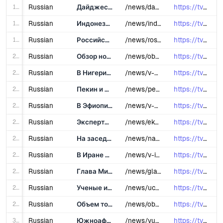
17
Russian
Дайджест основных новостей стран БРИКС за прошедшую неделю
/news/daydzhest-osnovnykh-novostey-stran-briks-za-proshedshuyu-nedelyu-02-02-25/
https://tvbrics.com/news/daydzhest-os...
18
Russian
Индонезия впервые приняла участие в Гаванском международном джазовом фестивале
/news/indoneziya-vpervye-prinyala-uchastie-v-gavanskom-mezhdunarodnom-dzhazovom-festivale/
https://tvbrics.com/news/indoneziya-v...
19
Russian
Российские археологи нашли поселения эпохи позднего неолита на Кольском полуострове
/news/rossiyskie-arkheologi-nashli-poseleniya-epokhi-pozdnego-neolita-na-kolskom-poluostrove/
https://tvbrics.com/news/rossiyskie-a...
20
Russian
Обзор новостей TV BRICS в зарубежных медиа
/news/obzor-novostey-tv-brics-v-zarubezhnykh-media-01-02-25/
https://tvbrics.com/news/obzor-novost...
21
Russian
В Нигерии откроют первый в Африке университет искусственного интеллекта
/news/v-nigerii-otkroyut-pervyy-v-afrike-universitet-iskusstvennogo-intellekta/
https://tvbrics.com/news/v-nigerii-ot...
22
Russian
Пекин и Шанхай вошли в топ-10 самых инновационных городов мира
/news/pekin-i-shankhay-voshli-v-top-10-samykh-innovatsionnykh-gorodov-mira/
https://tvbrics.com/news/pekin-i-shan...
23
Russian
В Эфиопии заявили о намерении расширить двусторонние связи со странами БРИКС
/news/v-efiopii-zayavili-o-namerenii-rasshirit-dvustoronnie-svyazi-so-stranami-briks/
https://tvbrics.com/news/v-efiopii-za...
24
Russian
Эксперты выявили ключевые тренды развития энергетики Африки на международной конференции
/news/eksperty-vyyavili-klyuchevye-trendy-razvitiya-energetiki-afriki-na-mezhdunarodnoy-konferentsii/
https://tvbrics.com/news/eksperty-vyy...
25
Russian
На заседании межправсовета ЕАЭС в Казахстане заявили о росте ВВП стран союза на 4%
/news/na-zasedanii-mezhpravsoveta-eaes-v-kazakhstane-zayavili-o-roste-vvp-stran-soyuza-na-4/
https://tvbrics.com/news/na-zasedanii...
26
Russian
В Иране разработали умный ошейник для крупного рогатого скота
/news/v-irane-razrabotali-umnyy-osheynik-dlya-skota/
https://tvbrics.com/news/v-irane-razr...
27
Russian
Глава Минсельхоза РФ заявила о рекордном урожае риса, сои и рапса в 2024 году
/news/glava-minselkhoza-rf-zayavila-o-rekordnom-urozhae-risa-soi-i-rapsa-v-2024-godu/
https://tvbrics.com/news/glava-minsel...
28
Russian
Ученые из 25 стран обсудили сотрудничество государств глобального Юга на конференции в России
/news/uchenye-iz-25-stran-obsudili-sotrudnichestvo-gosudarstv-globalnogo-yuga-na-konferentsii-v-rossii/
https://tvbrics.com/news/uchenye-iz-2...
29
Russian
Объем торговли между Россией и Египтом составил 8 млрд долларов США в 2024 году
/news/obem-torgovli-mezhdu-rossiey-i-egiptom-sostavil-8-mlrd-dollarov-ssha-v-2024-godu/
https://tvbrics.com/news/obem-torgovl...
30
Russian
Южноафриканский велосипедист совершит путешествие из Кейптауна в Каир
/news/yuzhnoafrikanskiy-velosipedist-sovershit-puteshestvie-iz-keyptauna-v-kair/
https://tvbrics.com/news/yuzhnoafrika...