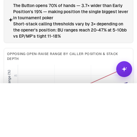
The Button opens 70% of hands — 3.7× wider than Early
Position's 19% — making position the single biggest lever
in tournament poker
Short-stack calling thresholds vary by 3× depending on
the opener's position: BU ranges reach 20-47% at 5-10bb
vs EP/MP's tight 11-18%
OPPOSING OPEN-RAISE RANGE BY CALLER POSITION & STACK
DEPTH
Opener's Range (%)
40
30
Analyze
20
vs EP open
vs MP open
vs CO open
vs BU open
Caller's Position vs Opener
Ask
Visualize
5-10bb stack
20-25bb stack
How does the recommended 3-bet (resteal) range from the SB
change as the opponent's stack size drops from 25bb to 10bb?
OPENING RANGE (RFI%) BY POSITION